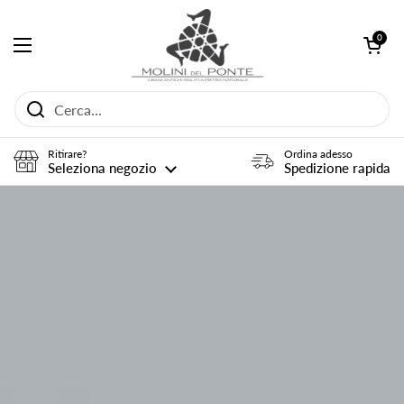
Passa ai contenuti
Apri carrel
0
Apri menu
Ritirare?
Ordina adesso
Seleziona negozio
Spedizione rapida