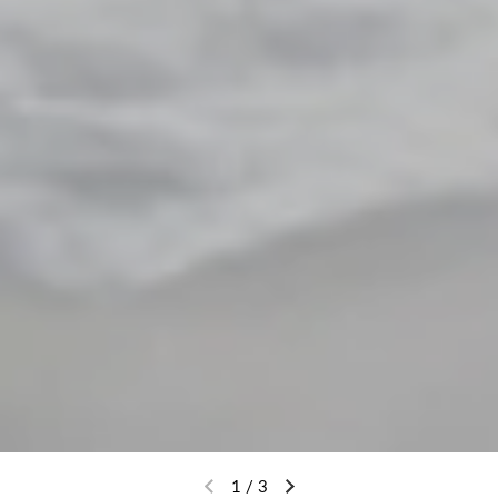
1
/
3
Diapositiva precedente
Diapositiva successiva